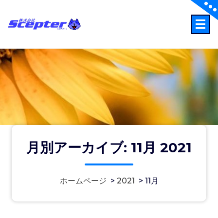
コ
ン
テ
事故時の連絡先：0120-256-110
ン
ツ
へ
ス
キ
ッ
プ
月別アーカイブ: 11月 2021
ISO 9001 認証 をHPにアップしまし
ホームページ
>
2021
>
11月
た。