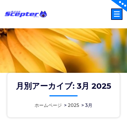
コ
ン
テ
事故時の連絡先：0120-256-110
ン
ツ
へ
ス
キ
ッ
プ
月別アーカイブ: 3月 2025
2025-03-31-1432 「お客様のこえ」
ホームページ
>
2025
>
3月
を編集しました。