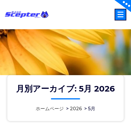
コ
ン
テ
事故時の連絡先：0120-256-110
ン
ツ
へ
ス
キ
ッ
プ
月別アーカイブ: 5月 2026
2026-05-01-1737 社会貢献活動のペ
ホームページ
>
2026
>
5月
ージ更新