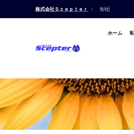
コ
株式会社Ｓｃｅｐｔｅｒ
： 当社に関わる全
ン
テ
ン
ツ
ホーム
へ
ス
キ
事故時の連絡先：0120-256-110
ッ
プ