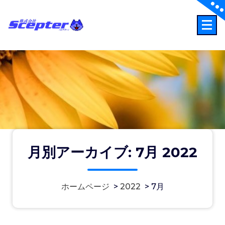
コ
ン
テ
事故時の連絡先：0120-256-110
ン
ツ
へ
ス
キ
ッ
プ
月別アーカイブ: 7月 2022
「ＰＡ認定代理店」のページを新設し
ホームページ
>
2022
>
7月
ました