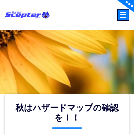
コ
ン
テ
事故時の連絡先：0120-256-110
ン
ツ
へ
ス
キ
ッ
プ
秋はハザードマップの確認
を！！